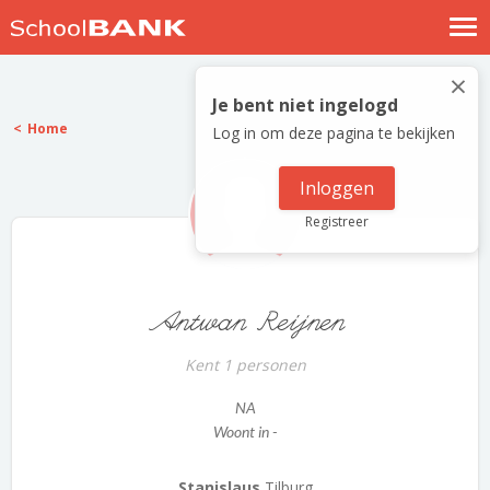
Nostalgische verhalen
×
Log in
Je bent niet ingelogd
Home
Log in om deze pagina te bekijken
Meld je gratis aan
Help
Inloggen
Registreer
Antwan Reijnen
Kent 1 personen
NA
Woont in -
Stanislaus
Tilburg