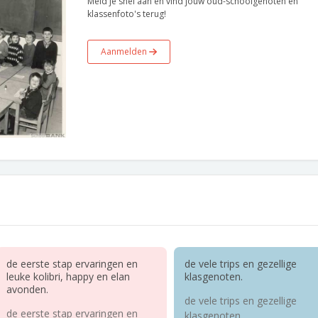
Meld je snel aan en vind jouw oud-schoolgenoten en
klassenfoto's terug!
Aanmelden
de eerste stap ervaringen en
de vele trips en gezellige
leuke kolibri, happy en elan
klasgenoten.
avonden.
de vele trips en gezellige
de eerste stap ervaringen en
klasgenoten