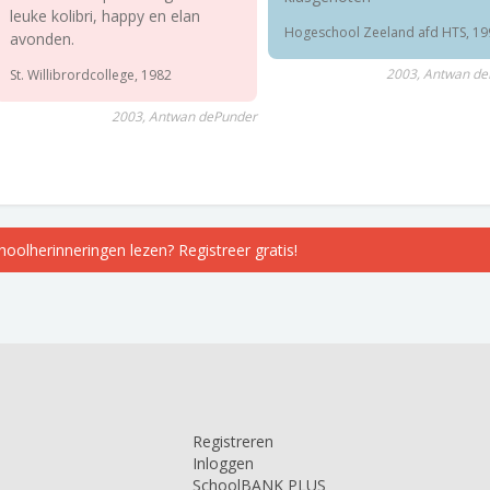
leuke kolibri, happy en elan
Hogeschool Zeeland afd HTS, 19
avonden.
2003, Antwan de
St. Willibrordcollege, 1982
2003, Antwan dePunder
choolherinneringen lezen? Registreer gratis!
Registreren
Inloggen
SchoolBANK PLUS