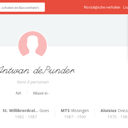
Nostalgische verhalen
Log
ntwan dePunder
Kent 0 personen
NA
Woont in -
St. Willibrordcol...
Goes
MTS
Vlissingen
Aluisius
Ovez
1982 - 1987
1987 - 1990
1975 - 198