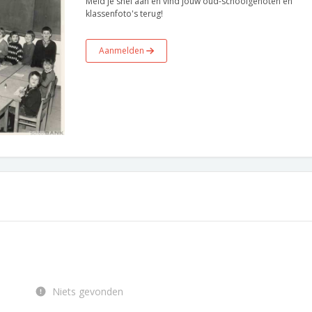
Meld je snel aan en vind jouw oud-schoolgenoten en
klassenfoto's terug!
Aanmelden
Niets gevonden