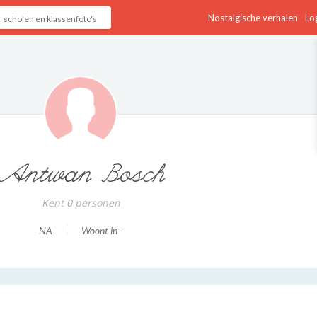
Nostalgische verhalen
Log
Antwan Bosch
Kent 0 personen
NA
Woont in -