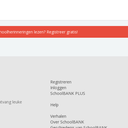
choolherinneringen lezen? Registreer gratis!
Registreren
Inloggen
SchoolBANK PLUS
tvang leuke
Help
Verhalen
Over SchoolBANK
Geschiedenis van SchoolBANK