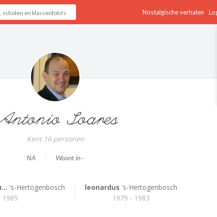
Nostalgische verhalen
Log
Antonio Soares
Kent 16 personen
NA
Woont in -
...
's-Hertogenbosch
leonardus
's-Hertogenbosch
- 1985
1979 - 1983