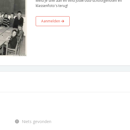
Meld je snel aan en vind jouw oud-schoolgenoten en
klassenfoto's terug!
Aanmelden
Niets gevonden