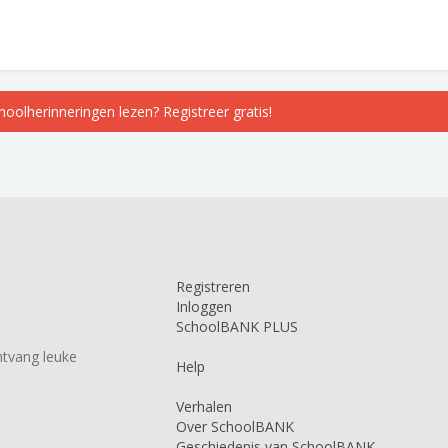
choolherinneringen lezen? Registreer gratis!
Registreren
Inloggen
SchoolBANK PLUS
tvang leuke
Help
Verhalen
Over SchoolBANK
Geschiedenis van SchoolBANK