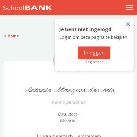
Nostalgische verhalen
×
Log in
Je bent niet ingelogd
Home
Log in om deze pagina te bekijken
Meld je gratis aan
Help
Inloggen
Registreer
Antonio Marques dos reis
Kent 0 personen
Burg. staat -
Woont in -
J.J. van Noortsch...
Amsterdam