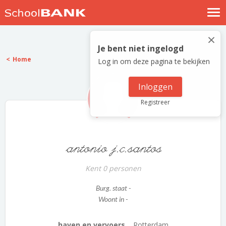
Nostalgische verhalen
×
Log in
Je bent niet ingelogd
Home
Log in om deze pagina te bekijken
Meld je gratis aan
Help
Inloggen
Registreer
antonio j.c.santos
Kent 0 personen
Burg. staat -
Woont in -
haven en vervoers...
Rotterdam