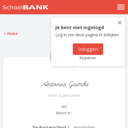
Nostalgische verhalen
×
Log in
Je bent niet ingelogd
Home
Log in om deze pagina te bekijken
Meld je gratis aan
Help
Inloggen
Registreer
Antonio Gumbs
Kent 0 personen
NA
Woont in -
De Ruyterschool /...
Amsterdam