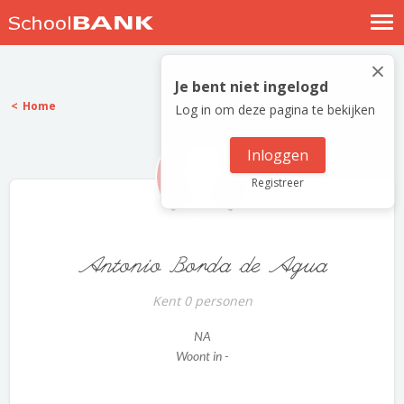
Nostalgische verhalen
×
Log in
Je bent niet ingelogd
Home
Log in om deze pagina te bekijken
Meld je gratis aan
Help
Inloggen
Registreer
Antonio Borda de Agua
Kent 0 personen
NA
Woont in -