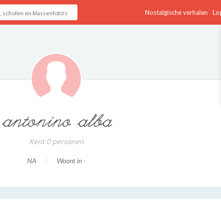
Nostalgische verhalen
Log
antonino alba
Kent 0 personen
NA
Woont in -