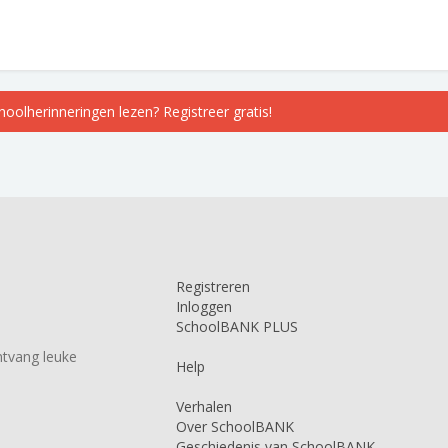
choolherinneringen lezen? Registreer gratis!
Registreren
Inloggen
SchoolBANK PLUS
tvang leuke
Help
Verhalen
Over SchoolBANK
Geschiedenis van SchoolBANK