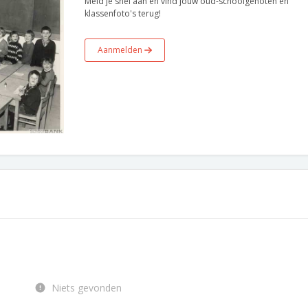
Meld je snel aan en vind jouw oud-schoolgenoten en
klassenfoto's terug!
Aanmelden
Niets gevonden