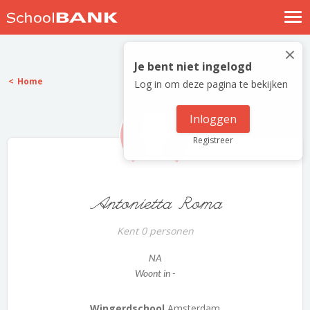
Nostalgische verhalen
×
Log in
Je bent niet ingelogd
Home
Log in om deze pagina te bekijken
Meld je gratis aan
Help
Inloggen
Registreer
Antonietta Roma
Kent 0 personen
NA
Woont in -
Wingerdschool
Amsterdam