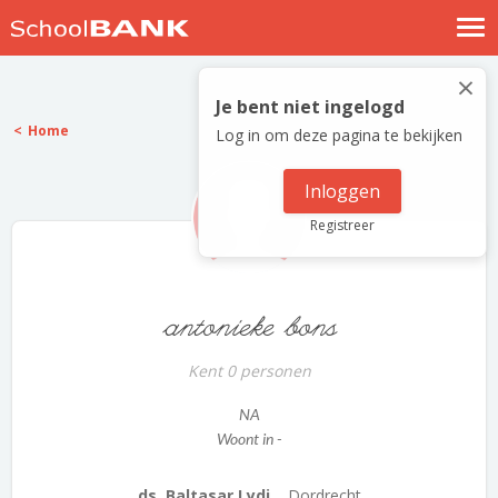
Nostalgische verhalen
×
Log in
Je bent niet ingelogd
Home
Log in om deze pagina te bekijken
Meld je gratis aan
Help
Inloggen
Registreer
antonieke bons
Kent 0 personen
NA
Woont in -
ds. Baltasar Lydi...
Dordrecht