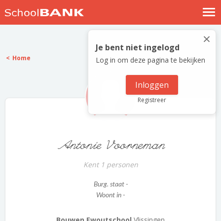
Nostalgische verhalen
×
Log in
Je bent niet ingelogd
Home
Log in om deze pagina te bekijken
Meld je gratis aan
Help
Inloggen
Registreer
Antonie Voorneman
Kent 1 personen
Burg. staat -
Woont in -
Bouwen Ewoutschool
Vlissingen