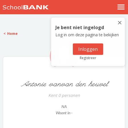
Nostalgische verhalen
×
Log in
Je bent niet ingelogd
Home
Log in om deze pagina te bekijken
Meld je gratis aan
Help
Inloggen
Registreer
Antonie vanvan den heuvel
Kent 0 personen
NA
Woont in -