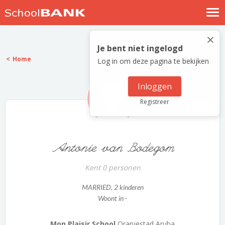
Nostalgische verhalen
×
Log in
Je bent niet ingelogd
Home
Log in om deze pagina te bekijken
Meld je gratis aan
Help
Inloggen
Registreer
Antonie van Bodegom
Kent 0 personen
MARRIED
, 2 kinderen
Woont in -
Mon Plaisir School
Oranjestad Aruba