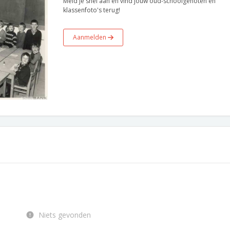
Meld je snel aan en vind jouw oud-schoolgenoten en
klassenfoto's terug!
Aanmelden
Niets gevonden