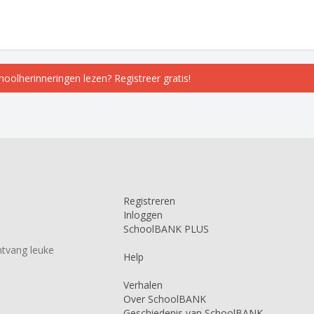
choolherinneringen lezen? Registreer gratis!
Registreren
Inloggen
SchoolBANK PLUS
tvang leuke
Help
Verhalen
Over SchoolBANK
Geschiedenis van SchoolBANK