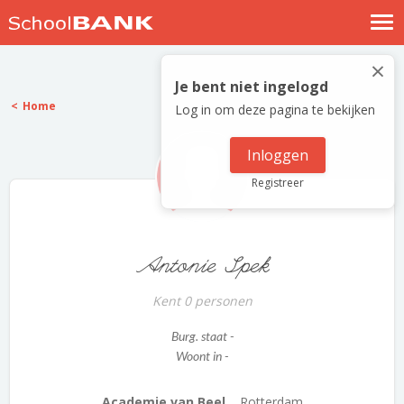
Nostalgische verhalen
×
Log in
Je bent niet ingelogd
Home
Log in om deze pagina te bekijken
Meld je gratis aan
Help
Inloggen
Registreer
Antonie Spek
Kent 0 personen
Burg. staat -
Woont in -
Academie van Beel...
Rotterdam