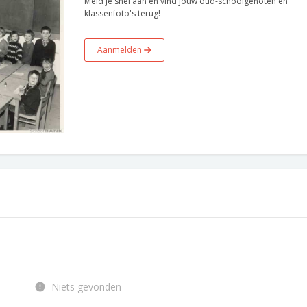
Meld je snel aan en vind jouw oud-schoolgenoten en
klassenfoto's terug!
Aanmelden
Niets gevonden