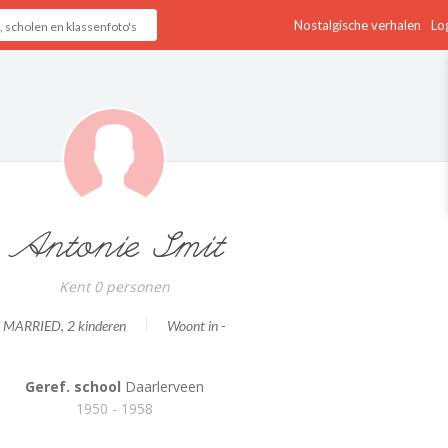
Nostalgische verhalen
Log
Antonie Smit
Kent 0 personen
MARRIED
, 2 kinderen
Woont in -
Geref. school
Daarlerveen
1950 - 1958