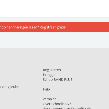
choolherinneringen lezen? Registreer gratis!
Registreren
Inloggen
SchoolBANK PLUS
tvang leuke
Help
Verhalen
Over SchoolBANK
Geschiedenis van SchoolBANK