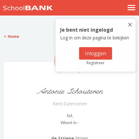
Nostalgische verhalen
×
Log in
Je bent niet ingelogd
Home
Log in om deze pagina te bekijken
Meld je gratis aan
Help
Inloggen
Registreer
Antonie Schouteren
Kent 0 personen
NA
Woont in -
de Striene
Strijen