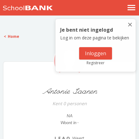
Nostalgische verhalen
×
Log in
Je bent niet ingelogd
Home
Log in om deze pagina te bekijken
Meld je gratis aan
Help
Inloggen
Registreer
Antonie Saanen
Kent 0 personen
NA
Woont in -
L.E.A.O.
Weert