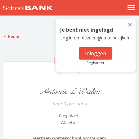
Nostalgische verhalen
×
Log in
Je bent niet ingelogd
Home
Log in om deze pagina te bekijken
Meld je gratis aan
Help
Inloggen
Registreer
Antonie L Walen
Kent 0 personen
Burg. staat -
Woont in -
Herman Gorterschool
Amsterdam