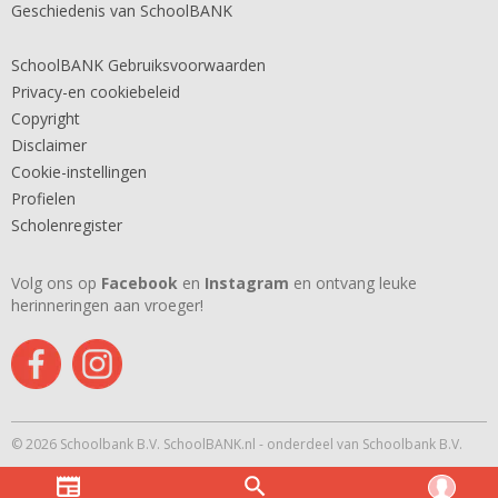
Geschiedenis van SchoolBANK
SchoolBANK Gebruiksvoorwaarden
Privacy-en cookiebeleid
Copyright
Disclaimer
Cookie-instellingen
Profielen
Scholenregister
Volg ons op
Facebook
en
Instagram
en ontvang leuke
herinneringen aan vroeger!
© 2026 Schoolbank B.V. SchoolBANK.nl - onderdeel van Schoolbank B.V.