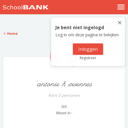
Nostalgische verhalen
×
Log in
Je bent niet ingelogd
Home
Log in om deze pagina te bekijken
Meld je gratis aan
Help
Inloggen
Registreer
antonie h zwennes
Kent 0 personen
NA
Woont in -