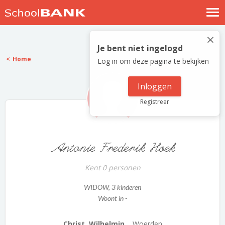
Nostalgische verhalen
×
Log in
Je bent niet ingelogd
Home
Log in om deze pagina te bekijken
Meld je gratis aan
Help
Inloggen
Registreer
Antonie Frederik Hoek
Kent 0 personen
WIDOW
, 3 kinderen
Woont in -
Christ. Wilhelmin...
Woerden