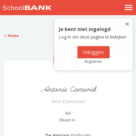
Nostalgische verhalen
×
Log in
Je bent niet ingelogd
Home
Log in om deze pagina te bekijken
Meld je gratis aan
Help
Inloggen
Registreer
Antonie Camerik
Kent 8 personen
NA
Woont in -
De Horizon
Eindhoven