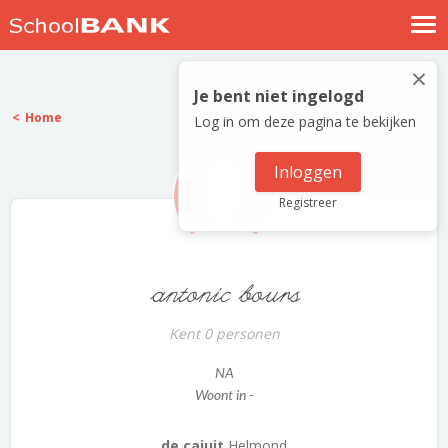
Nostalgische verhalen
×
Log in
Je bent niet ingelogd
Home
Log in om deze pagina te bekijken
Meld je gratis aan
Help
Inloggen
Registreer
antonic bours
Kent 0 personen
NA
Woont in -
de cajuit
Helmond