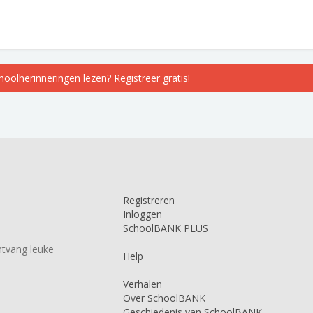
choolherinneringen lezen? Registreer gratis!
Registreren
Inloggen
SchoolBANK PLUS
tvang leuke
Help
Verhalen
Over SchoolBANK
Geschiedenis van SchoolBANK