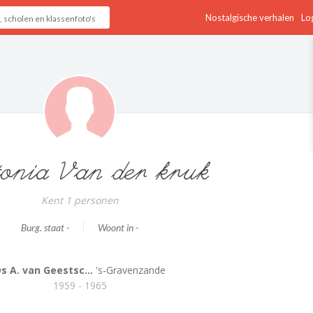
Nostalgische verhalen
Log
onia Van der kruk
Kent 1 personen
Burg. staat -
Woont in -
s A. van Geestsc...
's-Gravenzande
1959 - 1965