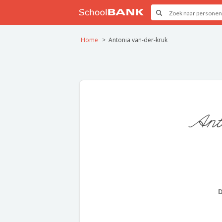
Home
Antonia van-der-kruk
Ant
D