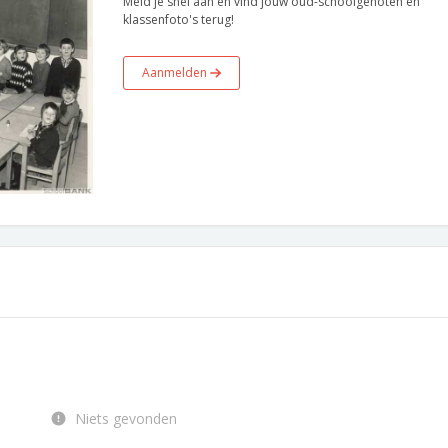
Meld je snel aan en vind jouw oud-schoolgenoten en
klassenfoto's terug!
Aanmelden
Niets gevonden