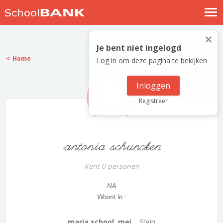
Nostalgische verhalen
×
Log in
Je bent niet ingelogd
Home
Log in om deze pagina te bekijken
Meld je gratis aan
Help
Inloggen
Registreer
antonia schuncken
Kent 0 personen
NA
Woont in -
maria school, mei...
Stein