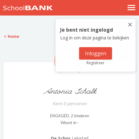
Nostalgische verhalen
×
Log in
Je bent niet ingelogd
Home
Log in om deze pagina te bekijken
Meld je gratis aan
Help
Inloggen
Registreer
Antonia Schalk
Kent 0 personen
ENGAGED
, 2 kinderen
Woont in -
De Schor
Lelystad