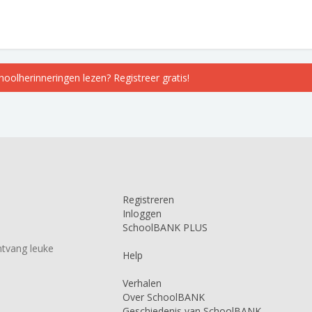
choolherinneringen lezen? Registreer gratis!
Registreren
Inloggen
SchoolBANK PLUS
tvang leuke
Help
Verhalen
Over SchoolBANK
Geschiedenis van SchoolBANK