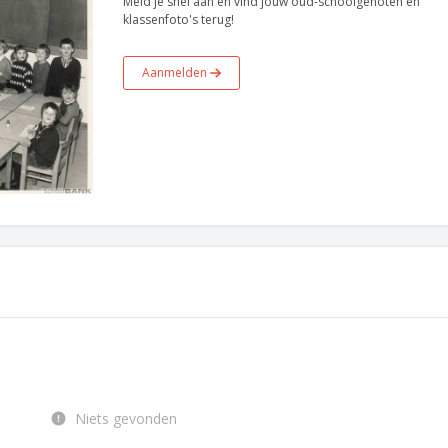
Meld je snel aan en vind jouw oud-schoolgenoten en
klassenfoto's terug!
Aanmelden
Niets gevonden