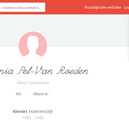
Nostalgische verhalen
Log
nia Pel-Van Roeden
Kent 0 personen
NA
Woont in -
Kieviet
Maartensdijk
1983 - 1992