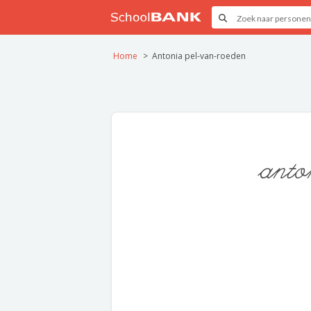
Home
Antonia pel-van-roeden
anto