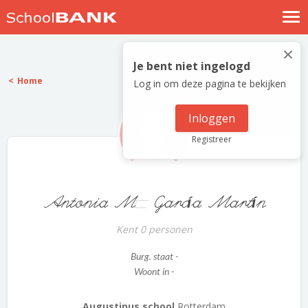
Nostalgische verhalen
×
Log in
Je bent niet ingelogd
Home
Log in om deze pagina te bekijken
Meld je gratis aan
Help
Inloggen
Registreer
Antonia Mª García Martín
Kent 0 personen
Burg. staat -
Woont in -
Augustinus school
Rotterdam