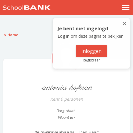
Nostalgische verhalen
×
Log in
Je bent niet ingelogd
Home
Log in om deze pagina te bekijken
Meld je gratis aan
Help
Inloggen
Registreer
antonia hofman
Kent 0 personen
Burg. staat -
Woont in -
2e 's-Gravenhaags...
Den Haag