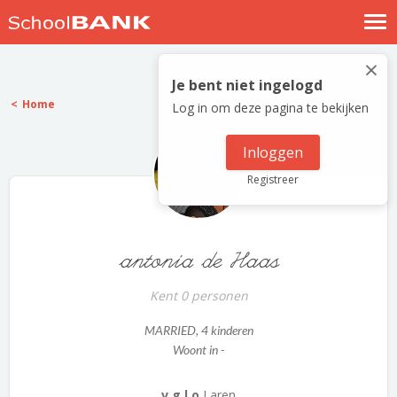
Nostalgische verhalen
×
Log in
Je bent niet ingelogd
Home
Log in om deze pagina te bekijken
Meld je gratis aan
Help
Inloggen
Registreer
antonia de Haas
Kent 0 personen
MARRIED
, 4 kinderen
Woont in -
v.g.l.o
Laren