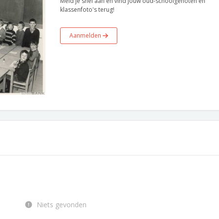
Meld je snel aan en vind jouw oud-schoolgenoten en
klassenfoto's terug!
Aanmelden
Niets gevonden