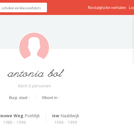
Nostalgische verhalen
Log
antonia bol
Kent 0 personen
Burg. staat -
Woont in -
ieuwe Weg
Poeldijk
isw
Naaldwijk
1986 - 1996
1996 - 1999