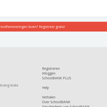
choolherinneringen lezen? Registreer gratis!
Registreren
Inloggen
SchoolBANK PLUS
tvang leuke
Help
Verhalen
Over SchoolBANK
Geschiedenis van SchoolBANK