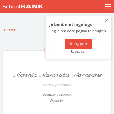
Nostalgische verhalen
×
Log in
Je bent niet ingelogd
Home
Log in om deze pagina te bekijken
Meld je gratis aan
Help
Inloggen
Registreer
Antonia Aarnoutse Aarnoutse
Kent 0 personen
Weduwe
, 2 kinderen
Woont in -