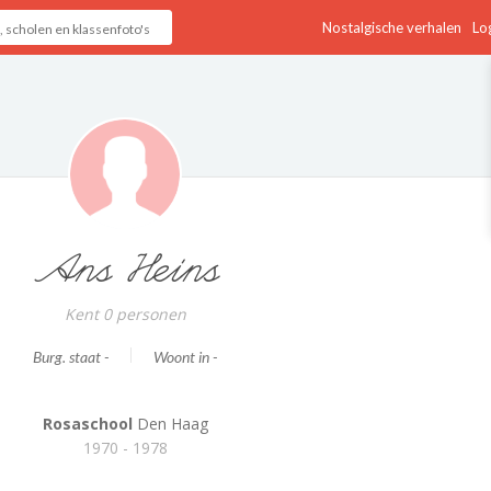
Nostalgische verhalen
Log
Ans Heins
Kent 0 personen
Burg. staat -
Woont in -
Rosaschool
Den Haag
1970 - 1978