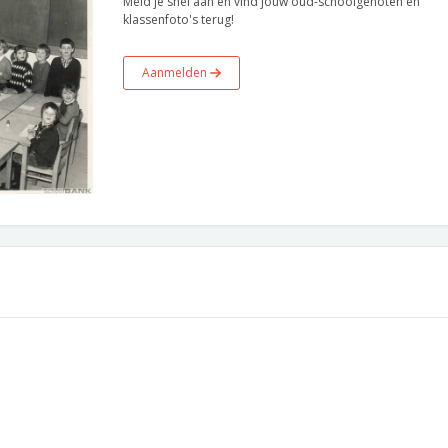
Meld je snel aan en vind jouw oud-schoolgenoten en
klassenfoto's terug!
Aanmelden