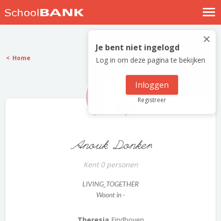
Nostalgische verhalen
×
Log in
Je bent niet ingelogd
Home
Log in om deze pagina te bekijken
Meld je gratis aan
Help
Inloggen
Registreer
Anouk Donker
Kent 0 personen
LIVING_TOGETHER
Woont in -
Theresia
Eindhoven