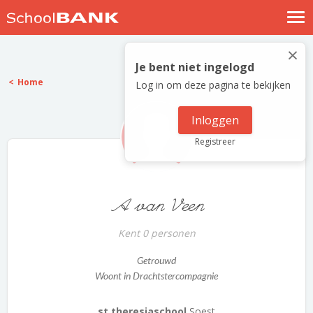
Nostalgische verhalen
×
Log in
Je bent niet ingelogd
Home
Log in om deze pagina te bekijken
Meld je gratis aan
Help
Inloggen
Registreer
A van Veen
Kent 0 personen
Getrouwd
Woont in Drachtstercompagnie
st theresiaschool
Soest