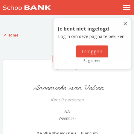
Nostalgische verhalen
×
Log in
Je bent niet ingelogd
Home
Log in om deze pagina te bekijken
Meld je gratis aan
Help
Inloggen
Registreer
Annemieke van Velsen
Kent 0 personen
NA
Woont in -
De Vlieghoek (peu...
Blaricum