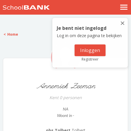
Nostalgische verhalen
×
Log in
Je bent niet ingelogd
Home
Log in om deze pagina te bekijken
Meld je gratis aan
Help
Inloggen
Registreer
Annemiek Zeeman
Kent 0 personen
NA
Woont in -
obs Tolbert
Tolbert