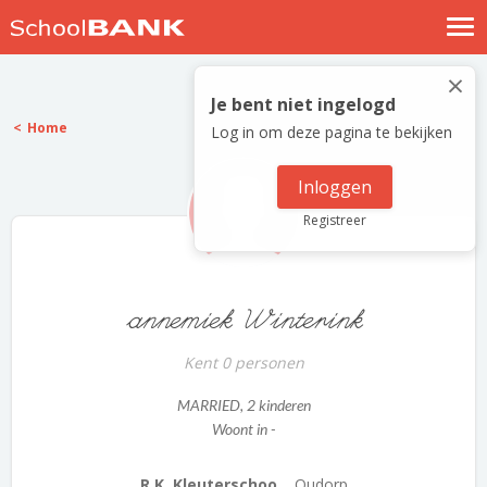
Nostalgische verhalen
×
Log in
Je bent niet ingelogd
Home
Log in om deze pagina te bekijken
Meld je gratis aan
Help
Inloggen
Registreer
annemiek Winterink
Kent 0 personen
MARRIED
, 2 kinderen
Woont in -
R.K. Kleuterschoo...
Oudorp