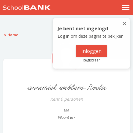
Nostalgische verhalen
×
Log in
Je bent niet ingelogd
Home
Log in om deze pagina te bekijken
Meld je gratis aan
Help
Inloggen
Registreer
annemiek webbers-Roelse
Kent 0 personen
NA
Woont in -