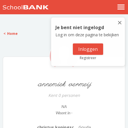
Nostalgische verhalen
×
Log in
Je bent niet ingelogd
Home
Log in om deze pagina te bekijken
Meld je gratis aan
Help
Inloggen
Registreer
annemiek vermeij
Kent 0 personen
NA
Woont in -
christus koningsc...
Gouda