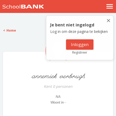
Nostalgische verhalen
×
Log in
Je bent niet ingelogd
Home
Log in om deze pagina te bekijken
Meld je gratis aan
Help
Inloggen
Registreer
annemiek verbrugh
Kent 0 personen
NA
Woont in -