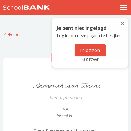
Nostalgische verhalen
×
Log in
Je bent niet ingelogd
Home
Log in om deze pagina te bekijken
Meld je gratis aan
Help
Inloggen
Registreer
Annemiek van Teerns
Kent 0 personen
NA
Woont in -
Theo Thijsenschool
Hoogezand