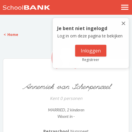
Nostalgische verhalen
×
Log in
Je bent niet ingelogd
Home
Log in om deze pagina te bekijken
Meld je gratis aan
Help
Inloggen
Registreer
Annemiek van Scherpenzeel
Kent 0 personen
MARRIED
, 2 kinderen
Woont in -
Petraschool
Nunspeet