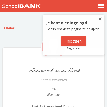
Nostalgische verhalen
×
Log in
Je bent niet ingelogd
Home
Log in om deze pagina te bekijken
Meld je gratis aan
Help
Inloggen
Registreer
Annemiek van Hoek
Kent 0 personen
NA
Woont in -
Sint Petrusschool
Diemen