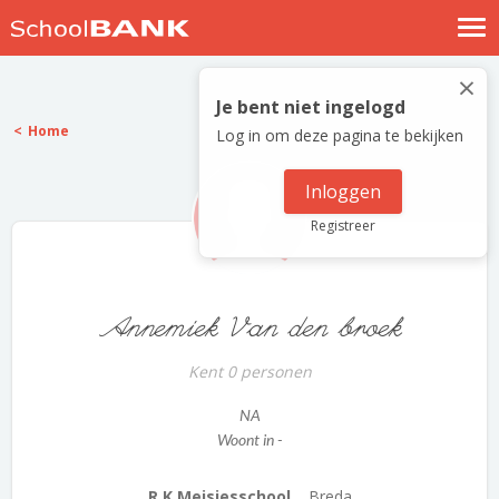
Nostalgische verhalen
×
Log in
Je bent niet ingelogd
Home
Log in om deze pagina te bekijken
Meld je gratis aan
Help
Inloggen
Registreer
Annemiek Van den broek
Kent 0 personen
NA
Woont in -
R.K.Meisjesschool...
Breda