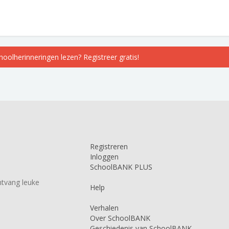
choolherinneringen lezen? Registreer gratis!
Registreren
Inloggen
SchoolBANK PLUS
tvang leuke
Help
Verhalen
Over SchoolBANK
Geschiedenis van SchoolBANK