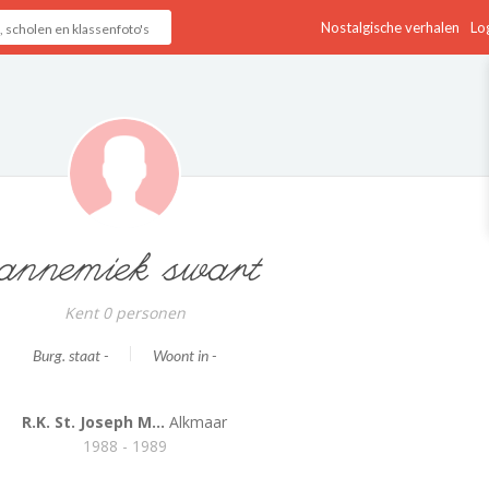
Nostalgische verhalen
Log
annemiek swart
Kent 0 personen
Burg. staat -
Woont in -
R.K. St. Joseph M...
Alkmaar
1988 - 1989