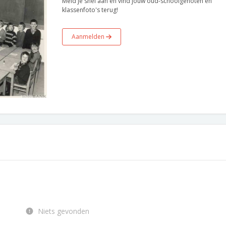
Meld je snel aan en vind jouw oud-schoolgenoten en
klassenfoto's terug!
Aanmelden
Niets gevonden