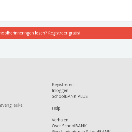
choolherinneringen lezen? Registreer gratis!
Registreren
Inloggen
SchoolBANK PLUS
tvang leuke
Help
Verhalen
Over SchoolBANK
Geschiedenis van SchoolBANK