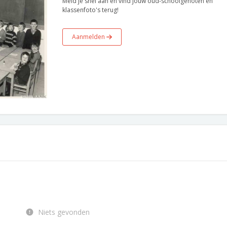
Meld je snel aan en vind jouw oud-schoolgenoten en
klassenfoto's terug!
Aanmelden
Niets gevonden