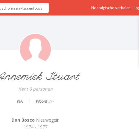
Nostalgische verhalen
Log
nnemiek Stuart
Kent 0 personen
NA
Woont in -
Don Bosco
Nieuwegein
1974 - 1977