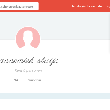
Nostalgische verhalen
Log
annemiek sluijs
Kent 0 personen
NA
Woont in -