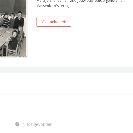
Meld je snel aan en vind jouw oud-schoolgenoten en
klassenfoto's terug!
Aanmelden
Niets gevonden