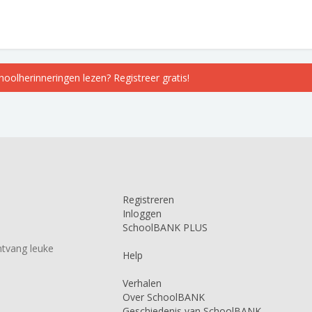
choolherinneringen lezen? Registreer gratis!
Registreren
Inloggen
SchoolBANK PLUS
tvang leuke
Help
Verhalen
Over SchoolBANK
Geschiedenis van SchoolBANK