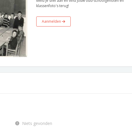
Meld je snel aan en vind jouw oud-schoolgenoten en
klassenfoto's terug!
Aanmelden
Niets gevonden