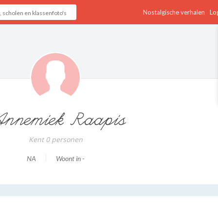
Nostalgische verhalen
Log
nnemiek Raapis
Kent 0 personen
NA
Woont in -