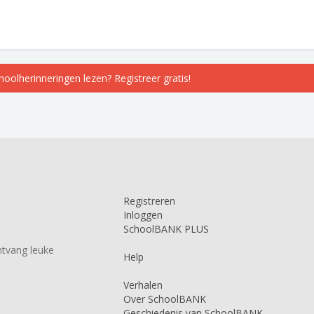
choolherinneringen lezen? Registreer gratis!
Registreren
Inloggen
SchoolBANK PLUS
tvang leuke
Help
Verhalen
Over SchoolBANK
Geschiedenis van SchoolBANK